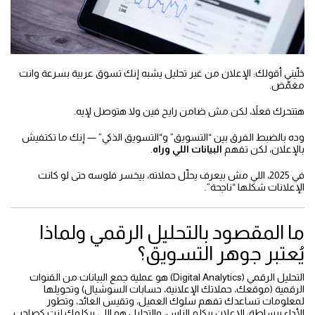
خلّيني أقولك: الإعلان من غير تحليل يشبه إنك تسوق عربية بسرعة وانت
مغمّض.
هتتحرك فعلاً، لكن مش ضامن رايح فين ولا هتوصل لإيه.
وده بالضبط الفرق بين “التسويق” و“التسويق الذكي” — إنك ما تكتفيش
بالإعلان، لكن تفهم
البيانات اللي وراه
.
في 2025، اللي مش بيعرف يحلّل حملاته، بيخسر فلوسه حتى لو كانت
الإعلانات شكلها “ناجحة”.
ما المقصود بالتحليل الرقمي ولماذا
يُعتبر جوهر التسويق؟
التحليل الرقمي (Digital Analytics) هو عملية جمع البيانات من القنوات
الرقمية (موقعك، حملاتك الإعلانية، حسابات السوشيال) وتحويلها
لمعلومات تساعدك تفهم سلوك العميل، وتقيس العائد، وتطور
الأداء.ببساطة: الإعلان بيكلم الناس، والتحليل هو اللي بيكلمك إنت كصاحب