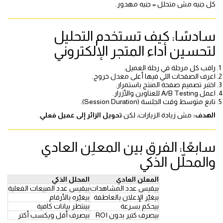
كل جنيه مش متحلل = جنيه مهدور.
سادسًا: كيف تستخدم التحليل
لتحسين أداء المتجر الإلكتروني
راقب كل مرحلة في رحلة العميل.
اعرف الصفحات اللي فيها أعلى معدل خروج.
اختبر تصميم صفحة المنتج باستمرار.
اعمل A/B Testing للعناوين والأزرار.
تابع متوسط وقت الجلسة (Session Duration).
الهدف:
مش زيادة الزيارات، لكن
تحويل الزائر إلى عميل فعلي
.
سابعًا: الفرق بين المعلِن العادي
والمحلّل الذكي
المعلن العادي
المحلل الذكي
بيقيس عدد المشاهدات
بيقيس عدد المبيعات الفعلية
بيغيّر الإعلان بالعاطفة
بيغيّره بالأرقام
بيحكم بسرعة
بينتظر بيانات كافية
بيصرف كتير بدون ROI
بيصرف أقل ويكسب أكتر