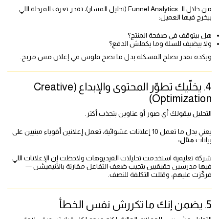
من خلال الـ Funnel Analytics (تحليل المسار)، تقدر تعرف المرحلة اللي
بيخرج فيها العميل:
هل بيتوقف في صفحة المنتج؟
ولا بيضيف للسلة وما يكملش الدفع؟
وبكده تقدر تصلح المشكلة بدل ما تضخ فلوس في إعلان مش مربح.
4. يخلّيك تطوّر المحتوى والإبداع (Creative
Optimization)
التحليل بيقولك أي صور أو عناوين بتجذب أكتر.
يعني بدل ما تعمل 10 إعلانات عشوائية، تعمل إعلانين أقوياء مبنيين على
بيانات.
مثال:
شركة تعليمية استخدمت تحليلات الفيديوهات ولاحظت إن الإعلانات اللي
فيها مدرسين حقيقيين بتجيب ضعف التفاعل مقارنة بالأنيميشن —
فركّزت عليهم، وقللت التكلفة للنصف.
5. يضمن إنك ما تكررش نفس الخطأ