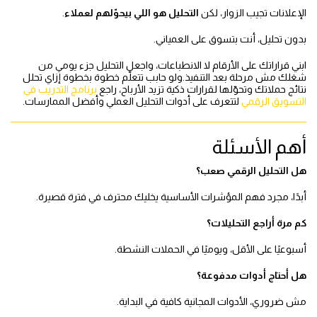
الإعلانات تجيب الزوار، لكن
التحليل هو اللي بيحوّلهم لعملاء
.
بدون تحليل، أنت بتسوق على العمياني.
ابني قراراتك على الأرقام لا الانطباعات، واجعل التحليل جزء يومي من
شغلك مش مرحلة بعد التنفيذ.ولو حابب تتعلّم خطوة بخطوة إزاي تحلل
نتائج حملاتك وتحوّلها لقرارات ذكية تزيد الأرباح، راجع
برنامج التدريب في
التسويق الرقمي
لتتعرف على أدوات التحليل العملي وأفضل الممارسات.
أهم الأسئلة
هل التحليل الرقمي صعب؟
أبدًا، مجرد فهم المؤشرات الأساسية يخليك محترف في فترة قصيرة.
كم مرة أراجع التحليلات؟
أسبوعيًا على الأقل، ويوميًا في الحملات النشطة.
هل أحتاج أدوات مدفوعة؟
مش ضروري، الأدوات المجانية كافية في البداية.