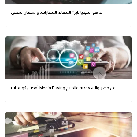
ما هو الميديا باير؟ المهام، المهارات، والمسار المهني
أفضل كورسات Media Buying في مصر والسعودية والخليج