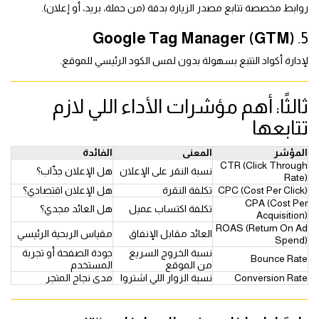
روابط مخصصة تتابع مصدر الزيارة بدقة (من حملة، بريد، أو إعلان).
Google Tag Manager (GTM)
5.
لإدارة أكواد التتبع بسهولة بدون لمس الكود الرئيسي للموقع.
ثالثًا: أهم مؤشرات الأداء اللي لازم
تتابعها
المؤشر
المعنى
الفائدة
CTR (Click Through
نسبة النقر على الإعلان
هل الإعلان جذّاب؟
Rate)
CPC (Cost Per Click)
تكلفة النقرة
هل الإعلان اقتصادي؟
CPA (Cost Per
تكلفة اكتساب عميل
هل العائد مجدي؟
Acquisition)
ROAS (Return On Ad
العائد مقابل الإنفاق
مقياس الربحية الرئيسي
Spend)
نسبة الخروج السريع
جودة الصفحة أو تجربة
Bounce Rate
من الموقع
المستخدم
Conversion Rate
نسبة الزوار اللي اشتروا
مدى نجاح المتجر