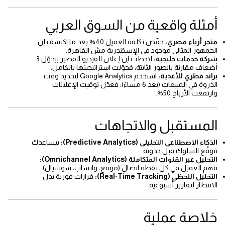
أمثلة واقعية من السوق العربي
متجر أزياء مصري:
خفّض تكلفة العميل 40% بعد ما اكتشف إن
الجمهور المثالي موجود في الإسكندرية مش القاهرة.
شركة خدمات خليجية:
لاحظت إن إعلان الفيديو القصير بيحوّل 3
أضعاف مقارنة بالصور الثابتة، فحوّلت استراتيجيتها بالكامل.
براند قطري للأغذية:
استخدم Google Analytics لتحديد وقت
الذروة في المبيعات (بعد 6 مساءً)، فعدّل توقيت الإعلانات
وارتفعت الأرباح 50%.
المستقبل والاتجاهات
الذكاء الاصطناعي التحليلي (Predictive Analytics):
بيساعدك
تتوقّع السلوك قبل حدوثه.
التحليل عبر القنوات المتكاملة (Omnichannel Analytics):
فهم العميل في كل نقطة اتصال (موقع، واتساب، سوشيال).
التحليل اللحظي (Real-Time Tracking):
قرارات فورية بدل
الانتظار لتقارير أسبوعية.
خلاصة عملية