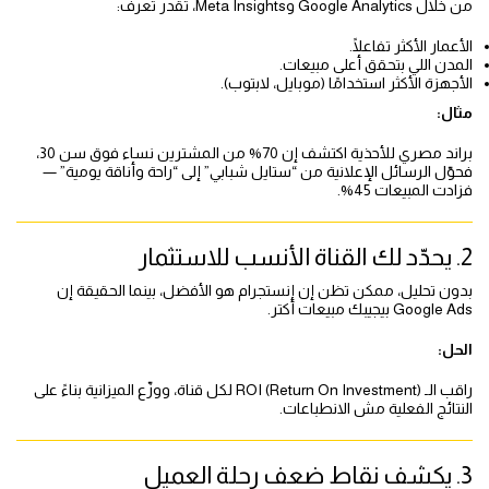
من خلال Google Analytics وMeta Insights، تقدر تعرف:
الأعمار الأكثر تفاعلًا.
المدن اللي بتحقق أعلى مبيعات.
الأجهزة الأكثر استخدامًا (موبايل، لابتوب).
مثال:
براند مصري للأحذية اكتشف إن 70% من المشترين نساء فوق سن 30،
فحوّل الرسائل الإعلانية من “ستايل شبابي” إلى “راحة وأناقة يومية” —
فزادت المبيعات 45%.
2. يحدّد لك القناة الأنسب للاستثمار
بدون تحليل، ممكن تظن إن إنستجرام هو الأفضل، بينما الحقيقة إن
Google Ads بيجيبك مبيعات أكتر.
الحل:
راقب الـ ROI (Return On Investment) لكل قناة، ووزّع الميزانية بناءً على
النتائج الفعلية مش الانطباعات.
3. يكشف نقاط ضعف رحلة العميل